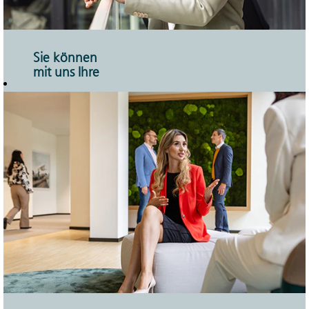
Sie können
mit uns Ihre
Zukunft
planen.
Hierher kommt
man, um zu
bleiben. Als
wesentlicher Teil der
Sparkassen-
Finanzgruppe
verfügen wir über
einen hohen
Marktanteil und
solide finanzielle
Stärke. Mit diesen
Voraussetzungen
bietet Ihnen die