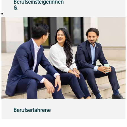
Berufseinsteigerinnen
&
Berufseinsteiger
Traineeprogramm
oder Direkteinstieg
– Sie können
Veränderungen
bewirken.
Hier mehr
erfahren!
Berufserfahrene
Sie können mit