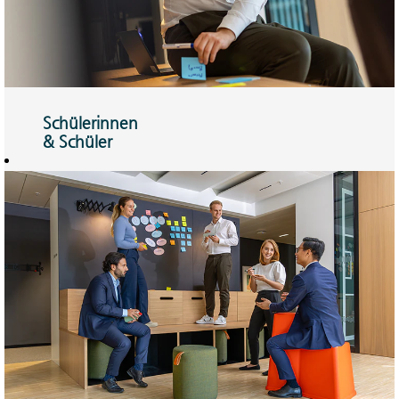
Schülerinnen
& Schüler
Ausbildung oder
Duales Studium –
Sie können mit der
perfekten
Kombination
rechnen.
Hier mehr
erfahren!