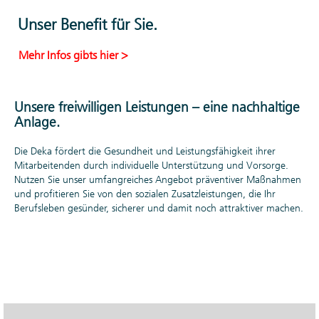
und
Unser Benefit für Sie.
Teamwork
freuen.
Mehr Infos gibts hier >
Die Kolleginnen
und Kollegen
machen den
Unsere freiwilligen Leistungen – eine nachhaltige
Unterschied. Bei der
Anlage.
Deka trifft
Professionalität und
Die Deka fördert die Gesundheit und Leistungsfähigkeit ihrer
Fachwissen auf ein
Mitarbeitenden durch individuelle Unterstützung und Vorsorge.
kollegiales
Nutzen Sie unser umfangreiches Angebot präventiver Maßnahmen
Miteinander, in dem
und profitieren Sie von den sozialen Zusatzleistungen, die Ihr
man aufeinander
Berufsleben gesünder, sicherer und damit noch attraktiver machen.
zählen kann.