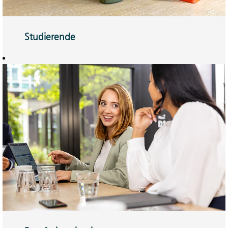
Studierende
Werkstudierendentätigkeit,
Praktikum oder
Abschlussarbeit –
Sie können sich
immer
weiterentwickeln.
Hier mehr erfahren.