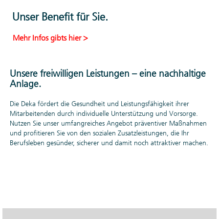
und
Unser Benefit für Sie.
Teamwork
freuen.
Mehr Infos gibts hier >
Die Kolleginnen
und Kollegen
machen den
Unsere freiwilligen Leistungen – eine nachhaltige
Unterschied. Bei der
Anlage.
Deka trifft
Professionalität und
Die Deka fördert die Gesundheit und Leistungsfähigkeit ihrer
Fachwissen auf ein
Mitarbeitenden durch individuelle Unterstützung und Vorsorge.
kollegiales
Nutzen Sie unser umfangreiches Angebot präventiver Maßnahmen
Miteinander, in dem
und profitieren Sie von den sozialen Zusatzleistungen, die Ihr
man aufeinander
Berufsleben gesünder, sicherer und damit noch attraktiver machen.
zählen kann.