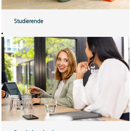
Studierende
Werkstudierendentätigkeit,
Praktikum oder
Abschlussarbeit –
Sie können sich
immer
weiterentwickeln.
Hier mehr erfahren.