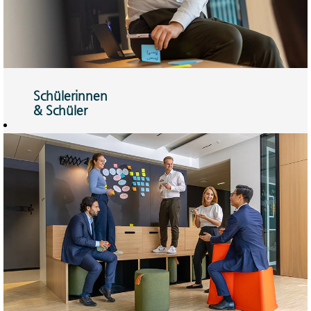
Schülerinnen
& Schüler
Ausbildung oder
Duales Studium –
Sie können mit der
perfekten
Kombination
rechnen.
Hier mehr
erfahren!