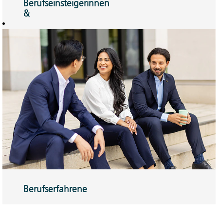
Berufseinsteigerinnen
&
Berufseinsteiger
Traineeprogramm
oder Direkteinstieg
– Sie können
Veränderungen
bewirken.
Hier mehr
erfahren!
Berufserfahrene
Sie können mit