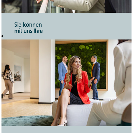
Sie können
mit uns Ihre
Zukunft
planen.
Hierher kommt
man, um zu
bleiben. Als
wesentlicher Teil der
Sparkassen-
Finanzgruppe
verfügen wir über
einen hohen
Marktanteil und
solide finanzielle
Stärke. Mit diesen
Voraussetzungen
bietet Ihnen die