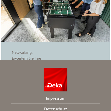
Networking.
Erweitern Sie Ihre
Kontakte direkt in
der Bank oder
während
regelmäßiger
Praktikanten-
Stammtische.
Impressum
Datenschutz