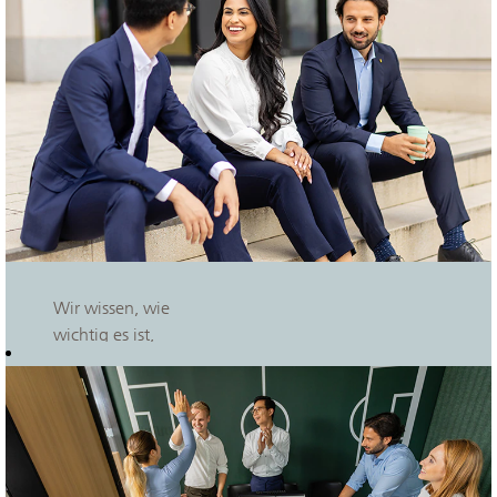
den
firmeneigenen
Kantinen und ein
vergünstigtes
Deutschland-
Ticket.
Wir wissen, wie
wichtig es ist,
alles unter einen
Hut zu
bekommen.
Daher
unterstützen wir
Sie gerne dabei.