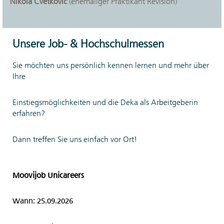
Nikola Cvetkovic
(ehemaliger Praktikant Revision)
10 und 20
Stunden pro
Woche mit der
Möglichkeit, in
Unsere Job- & Hochschulmessen
den
Sie möchten uns persönlich kennen lernen und mehr über
Semesterferien
Ihre
Vollzeit zu
arbeiten. Ihre
Arbeitszeit
Einstiegsmöglichkeiten und die Deka als Arbeitgeberin
erfahren?
können Sie in der
Regel flexibel mit
Ihrem Team oder
Dann treffen Sie uns einfach vor Ort!
Ihrem
Vorgesetzten
abstimmen. Auf
Moovijob Unicareers
alle Fälle
sammeln Sie jede
Wann: 25.09.2026
Menge praktische
Erfahrungen.