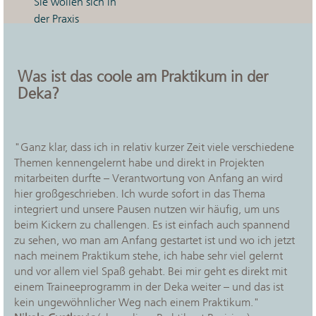
Sie wollen sich in
der Praxis
ausprobieren?
Als
Werksstudent/in
können
Sie das. Wichtig
Was ist das coole am Praktikum in der
ist uns Ihre
Deka?
Motivation, etwas
bewegen zu
wollen. Nach
"Ganz klar, dass ich in relativ kurzer Zeit viele verschiedene
einer gründlichen
Themen kennengelernt habe und direkt in Projekten
Einarbeitung
mitarbeiten durfte – Verantwortung von Anfang an wird
unterstützen Sie
hier großgeschrieben. Ich wurde sofort in das Thema
Ihr Team bei
integriert und unsere Pausen nutzen wir häufig, um uns
vielfältigen
beim Kickern zu challengen. Es ist einfach auch spannend
Aufgaben und
zu sehen, wo man am Anfang gestartet ist und wo ich jetzt
nach meinem Praktikum stehe, ich habe sehr viel gelernt
betreuen
und vor allem viel Spaß gehabt. Bei mir geht es direkt mit
anspruchsvolle
einem Traineeprogramm in der Deka weiter – und das ist
Projekte. Sie
kein ungewöhnlicher Weg nach einem Praktikum."
arbeiten zwischen