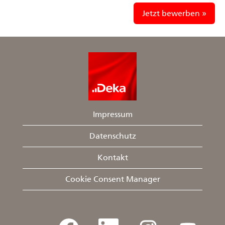
Jetzt bewerben »
Impressum
Datenschutz
Kontakt
Cookie Consent Manager
W
W
W
W