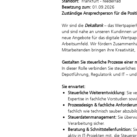
Standort:
Frankfurt - Niederrad
Besetzung zum:
01.09.2026
Zuständige Ansprechperson für die Posit
Wir sind die
DekaBank
– das Wertpapierh
und sind nahe an unseren Kundinnen und
neue Angebote für das digitale Wertpapi
Arbeitsumfeld. Wir fördern Zusammenhalt
Mitarbeitenden bringen ihre Kreativität
Gestalten Sie steuerliche Prozesse eine
In dieser Rolle verbinden Sie steuerlich
Depotführung, Regulatorik und IT – und
Sie erwartet:
Steuerliche Weiterentwicklung:
Sie v
Expertise in fachliche Vorstudien sowi
Prozessdesign & fachliche Anforderu
fachlich wie technisch sauber abzubil
Steuerdatenmanagement:
Sie überwa
Verarbeitung sicher.
Beratung & Schnittstellenfunktion:
Si
aktiv in IT-Projekten mit, die Steuerp