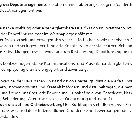
ng des Depotmanagements:
Sie übernehmen abteilungsbezogene Sonderthe
 Depotmanagement bei.
e Bankausbildung oder eine vergleichbare Qualifikation im Investment- bz
n der Depotführung oder im Wertpapiergeschäft mit.
er Projektarbeit und bewegen sich sicher in fachlichen sowie technische
wissen und verfügen über fundierte Kenntnisse in der steuerlichen Behan
rische Entwicklungen sowie Trends rund um Besteuerung, Depotführung und
sches Denkvermögen, starke Kommunikations- und Präsentationsfähigkeiten s
s Teamplayer agieren Sie engagiert und zuverlässig.
hancen bei der Deka haben. Wir sind davon überzeugt, dass die Vielfalt uns
rn, Innovationskraft und Kreativität fördern und dazu beitragen, die be
ät und freuen uns über jede Bewerbung – unabhängig von Geschlecht, Nation
 Behinderung, Alter sowie sexueller Orientierung und Identität.
euen uns auf Ihre Onlinebewerbung!
Bei Rückfragen steht Ihnen unser Rec
, dass wir aus datenschutzrechtlichen Gründen keine Bewerbungen oder zu
erständnis.