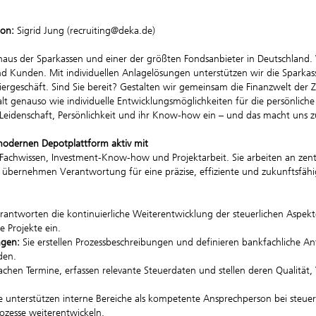
ion:
Sigrid Jung (recruiting@deka.de)
aus der Sparkassen und einer der größten Fondsanbieter in Deutschland. W
 Kunden. Mit individuellen Anlagelösungen unterstützen wir die Sparkass
ergeschäft. Sind Sie bereit? Gestalten wir gemeinsam die Finanzwelt der
 genauso wie individuelle Entwicklungsmöglichkeiten für die persönliche 
, Leidenschaft, Persönlichkeit und ihr Know-how ein – und das macht uns z
r modernen Depotplattform aktiv mit
es Fachwissen, Investment-Know-how und Projektarbeit. Sie arbeiten an zent
 übernehmen Verantwortung für eine präzise, effiziente und zukunftsfähi
erantworten die kontinuierliche Weiterentwicklung der steuerlichen Aspek
e Projekte ein.
ngen:
Sie erstellen Prozessbeschreibungen und definieren bankfachliche A
den.
chen Termine, erfassen relevante Steuerdaten und stellen deren Qualität, 
e unterstützen interne Bereiche als kompetente Ansprechperson bei steuer
rozesse weiterentwickeln.