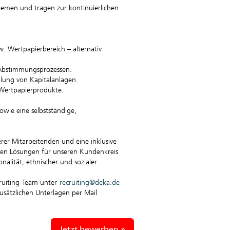
men und tragen zur kontinuierlichen
w. Wertpapierbereich – alternativ
n Abstimmungsprozessen.
dlung von Kapitalanlagen.
 Wertpapierprodukte.
owie eine selbstständige,
erer Mitarbeitenden und eine inklusive
sten Lösungen für unseren Kundenkreis
alität, ethnischer und sozialer
ruiting-Team unter
recruiting@deka.de
sätzlichen Unterlagen per Mail
Jetzt bewerben »