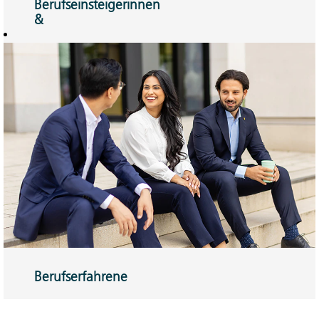
Berufseinsteigerinnen
&
Berufseinsteiger
Traineeprogramm
oder Direkteinstieg
– Sie können
Veränderungen
bewirken.
Hier mehr
erfahren!
Berufserfahrene
Sie können mit