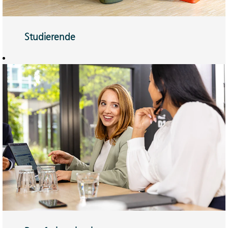
Studierende
Werkstudierendentätigkeit,
Praktikum oder
Abschlussarbeit –
Sie können sich
immer
weiterentwickeln.
Hier mehr erfahren.