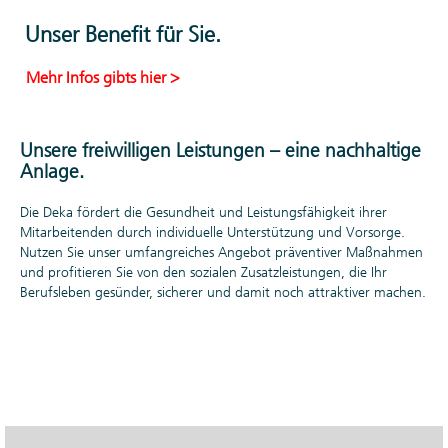
und
Unser Benefit für Sie.
Teamwork
freuen.
Mehr Infos gibts hier >
Die Kolleginnen
und Kollegen
machen den
Unsere freiwilligen Leistungen – eine nachhaltige
Unterschied. Bei der
Anlage.
Deka trifft
Professionalität und
Die Deka fördert die Gesundheit und Leistungsfähigkeit ihrer
Fachwissen auf ein
Mitarbeitenden durch individuelle Unterstützung und Vorsorge.
kollegiales
Nutzen Sie unser umfangreiches Angebot präventiver Maßnahmen
Miteinander, in dem
und profitieren Sie von den sozialen Zusatzleistungen, die Ihr
man aufeinander
Berufsleben gesünder, sicherer und damit noch attraktiver machen.
zählen kann.