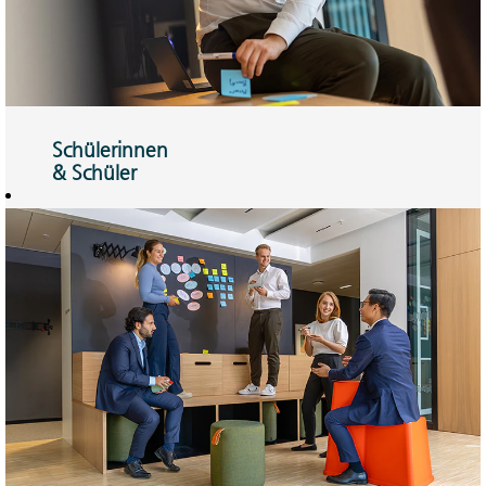
Schülerinnen
& Schüler
Ausbildung oder
Duales Studium –
Sie können mit der
perfekten
Kombination
rechnen.
Hier mehr
erfahren!