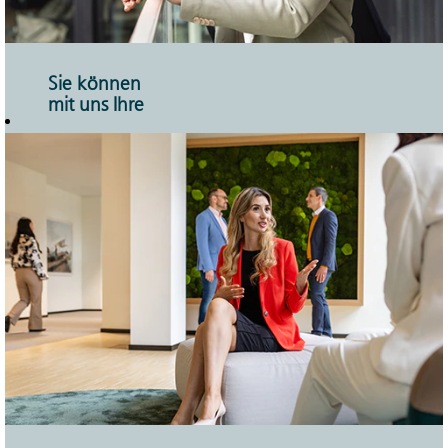
Sie können
mit uns Ihre
Zukunft
planen.
Hierher kommt
man, um zu
bleiben. Als
wesentlicher Teil der
Sparkassen-
Finanzgruppe
verfügen wir über
einen hohen
Marktanteil und
solide finanzielle
Stärke. Mit diesen
Voraussetzungen
bietet Ihnen die